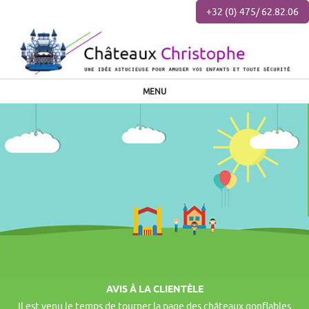
+32 (0) 475/ 62.82.06
MENU
AVIS À LA CLIENTÈLE
Il est venu le temps de tourner la page des châteaux gonflables