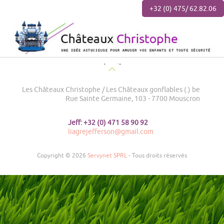
+32 (0) 475/ 62.82.06
MENU
Les Châteaux Christophe / Les Châteaux gonflables (.) be
Rue Sainte Germaine, 103 - 7700 Mouscron
Jeff: +32 (0) 471 58 90 92
liagrejefferson@gmail.com
Copyright © 2026
Servynet SPRL
- Tous droits réservés