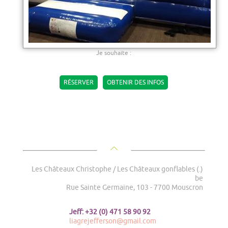
Je souhaite :
RÉSERVER
OBTENIR DES INFOS
Les Châteaux Christophe / Les Châteaux gonflables (.)
be
Rue Sainte Germaine, 103 - 7700 Mouscron
Jeff: +32 (0) 471 58 90 92
liagrejefferson@gmail.com