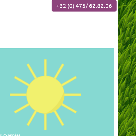
+32 (0) 475/ 62.82.06
es 25 années