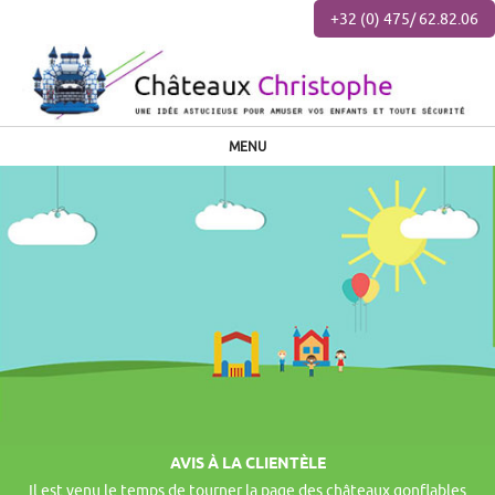
+32 (0) 475/ 62.82.06
MENU
AVIS À LA CLIENTÈLE
Il est venu le temps de tourner la page des châteaux gonflables